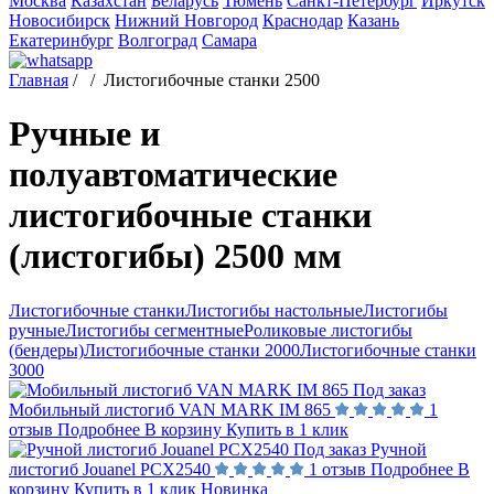
Москва
Казахстан
Беларусь
Тюмень
Санкт-Петербург
Иркутск
Новосибирск
Нижний Новгород
Краснодар
Казань
Екатеринбург
Волгоград
Самара
Главная
/
/
Листогибочные станки 2500
Ручные и
полуавтоматические
листогибочные станки
(листогибы) 2500 мм
Листогибочные станки
Листогибы настольные
Листогибы
ручные
Листогибы сегментные
Роликовые листогибы
(бендеры)
Листогибочные станки 2000
Листогибочные станки
3000
Под заказ
Мобильный листогиб VAN MARK IM 865
1
отзыв
Подробнее
В корзину
Купить в 1 клик
Под заказ
Ручной
листогиб Jouanel PCX2540
1 отзыв
Подробнее
В
корзину
Купить в 1 клик
Новинка