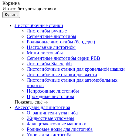
Корзина
Итого:
без учета доставки
Купить
Листогибочные станки
Листогибы ручные
Сегментные листогибы
Роликовые листогибы (бендеры)
Настольные листогибы
Мини листогибы
Сегментные листогибы серии PBB
Листогибы Stalex pbb
Листогибочные станки для кровельной шашки
Листогибочные станки для жести
Листогибочные станки для автомобильных
порогов
Непроходные листогибы
Проходные листогибы
Показать ещё
Аксессуары для листогиба
Ограничители угла гиба
Жидкостные угломеры
Фальцезакаточные машинки
Роликовые ножи для листогиба
Упоры для листогиба