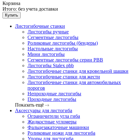
Корзина
Итого:
без учета доставки
Купить
Листогибочные станки
Листогибы ручные
Сегментные листогибы
Роликовые листогибы (бендеры)
Настольные листогибы
Мини листогибы
Сегментные листогибы серии PBB
Листогибы Stalex pbb
Листогибочные станки для кровельной шашки
Листогибочные станки для жести
Листогибочные станки для автомобильных
порогов
Непроходные листогибы
Проходные листогибы
Показать ещё
Аксессуары для листогиба
Ограничители угла гиба
Жидкостные угломеры
Фальцезакаточные машинки
Роликовые ножи для листогиба
Упоры для листогиба