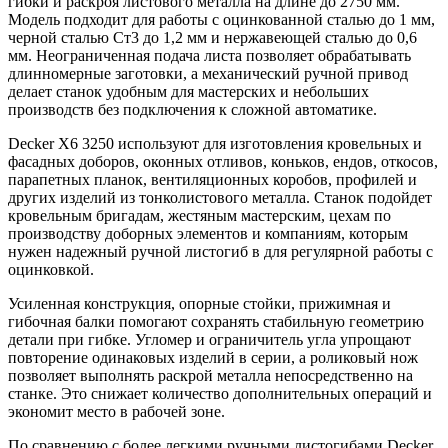
гибки и раскроя листового металла на длине до 2750 мм.
Модель подходит для работы с оцинкованной сталью до 1 мм,
черной сталью Ст3 до 1,2 мм и нержавеющей сталью до 0,6
мм. Неограниченная подача листа позволяет обрабатывать
длинномерные заготовки, а механический ручной привод
делает станок удобным для мастерских и небольших
производств без подключения к сложной автоматике.
Decker X6 3250 используют для изготовления кровельных и
фасадных доборов, оконных отливов, коньков, ендов, откосов,
парапетных планок, вентиляционных коробов, профилей и
других изделий из тонколистового металла. Станок подойдет
кровельным бригадам, жестяным мастерским, цехам по
производству доборных элементов и компаниям, которым
нужен надежный ручной листогиб в для регулярной работы с
оцинковкой.
Усиленная конструкция, опорные стойки, прижимная и
гибочная балки помогают сохранять стабильную геометрию
детали при гибке. Угломер и ограничитель угла упрощают
повторение одинаковых изделий в серии, а роликовый нож
позволяет выполнять раскрой металла непосредственно на
станке. Это снижает количество дополнительных операций и
экономит место в рабочей зоне.
По сравнению с более легкими ручными листогибами Decker