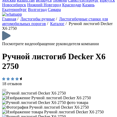
Москва
Казахстан
Беларусь
Тюмень
Санкт-Петербург
Иркутск
Новосибирск
Нижний Новгород
Краснодар
Казань
Екатеринбург
Волгоград
Самара
Главная
/
Листогибы ручные
/
Листогибочные станки для
автомобильных порогов
/
Каталог
/
Ручной листогиб Decker
X6 2750
Посмотрите видеообращение руководителя компании
Ручной листогиб Decker X6
2750
18 отзывов