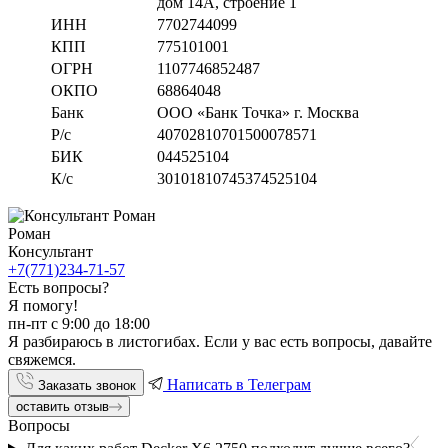
дом 14А, строение 1
ИНН
7702744099
КПП
775101001
ОГРН
1107746852487
ОКПО
68864048
Банк
ООО «Банк Точка» г. Москва
Р/с
40702810701500078571
БИК
044525104
К/с
30101810745374525104
Роман
Консультант
+7(771)234-71-57
Есть вопросы?
Я помогу!
пн-пт с 9:00 до 18:00
Я разбираюсь в листогибах. Если у вас есть вопросы, давайте
свяжемся.
Написать в Телеграм
Заказать звонок
оставить отзыв
Вопросы