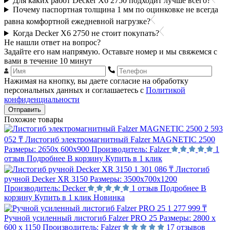
Для каких работ Decker X6 2750 подходит лучше всего?
Почему паспортная толщина 1 мм по оцинковке не всегда
равна комфортной ежедневной нагрузке?
Когда Decker X6 2750 не стоит покупать?
Не нашли ответ на вопрос?
Задайте его нам напрямую. Оставьте номер и мы свяжемся с
вами в течение 10 минут
Нажимая на кнопку, вы даете согласие на обработку
персональных данных и соглашаетесь с
Политикой
конфиденциальности
Отправить
Похожие товары
2 593
052 ₸
Листогиб электромагнитный Falzer MAGNETIC 2500
Размеры:
2650х 600х900
Производитель:
Falzer
1
отзыв
Подробнее
В корзину
Купить в 1 клик
1 301 086 ₸
Листогиб
ручной Decker XR 3150
Размеры:
3500x700x1200
Производитель:
Decker
1 отзыв
Подробнее
В
корзину
Купить в 1 клик
Новинка
1 277 999 ₸
Ручной усиленный листогиб Falzer PRO 25
Размеры:
2800 х
600 х 1150
Производитель:
Falzer
17 отзывов