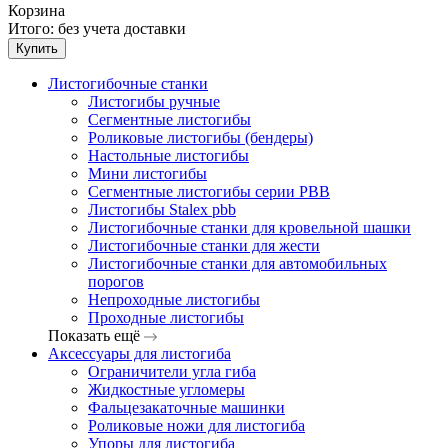
Корзина
Итого:
без учета доставки
Купить
Листогибочные станки
Листогибы ручные
Сегментные листогибы
Роликовые листогибы (бендеры)
Настольные листогибы
Мини листогибы
Сегментные листогибы серии PBB
Листогибы Stalex pbb
Листогибочные станки для кровельной шашки
Листогибочные станки для жести
Листогибочные станки для автомобильных
порогов
Непроходные листогибы
Проходные листогибы
Показать ещё
Аксессуары для листогиба
Ограничители угла гиба
Жидкостные угломеры
Фальцезакаточные машинки
Роликовые ножи для листогиба
Упоры для листогиба