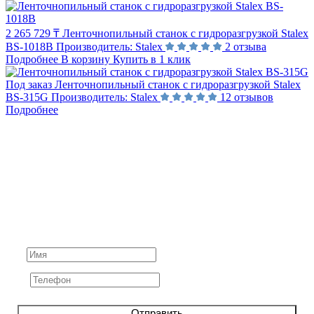
2 265 729 ₸
Ленточнопильный станок с гидроразгрузкой Stalex
BS-1018B
Производитель:
Stalex
2 отзыва
Подробнее
В корзину
Купить в 1 клик
Под заказ
Ленточнопильный станок с гидроразгрузкой Stalex
BS-315G
Производитель:
Stalex
12 отзывов
Подробнее
Не нашли ответ на вопрос?
Задайте его нам напрямую. Оставьте номер и мы
свяжемся с вами в течение 10 минут
Отправить