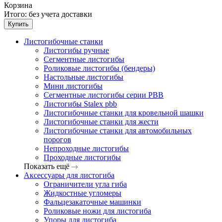
Корзина
Итого:
без учета доставки
Купить
Листогибочные станки
Листогибы ручные
Сегментные листогибы
Роликовые листогибы (бендеры)
Настольные листогибы
Мини листогибы
Сегментные листогибы серии PBB
Листогибы Stalex pbb
Листогибочные станки для кровельной шашки
Листогибочные станки для жести
Листогибочные станки для автомобильных
порогов
Непроходные листогибы
Проходные листогибы
Показать ещё
Аксессуары для листогиба
Ограничители угла гиба
Жидкостные угломеры
Фальцезакаточные машинки
Роликовые ножи для листогиба
Упоры для листогиба