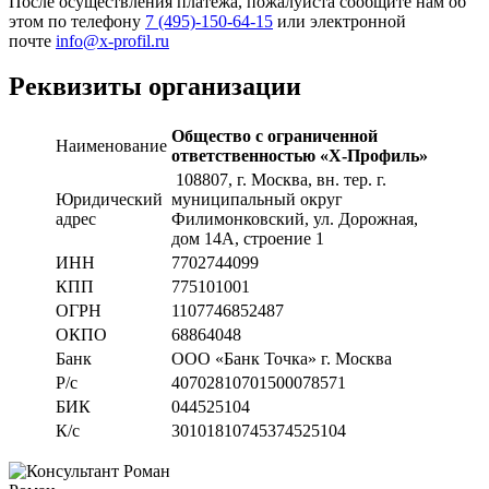
После осуществления платежа, пожалуйста сообщите нам об
этом по телефону
7 (495)-150-64-15
или электронной
почте
info@x-profil.ru
Реквизиты организации
Общество с ограниченной
Наименование
ответственностью «Х-Профиль»
108807
, г. Москва,
вн. тер. г.
Юридический
муниципальный округ
адрес
Филимонковский, ул. Дорожная
,
дом 14А, строение 1
ИНН
7702744099
КПП
775101001
ОГРН
1107746852487
ОКПО
68864048
Банк
ООО «Банк Точка» г. Москва
Р/с
40702810701500078571
БИК
044525104
К/с
30101810745374525104