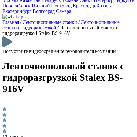
Москва
Казахстан
Беларусь
Тюмень
Санкт-Петербург
Иркутск
Новосибирск
Нижний Новгород
Краснодар
Казань
Екатеринбург
Волгоград
Самара
Главная
/
Ленточнопильные станки
/
Ленточнопильные
станки с гидроразгрузкой
/
Ленточнопильный станок с
гидроразгрузкой Stalex BS-916V
Посмотрите видеообращение руководителя компании
Ленточнопильный станок с
гидроразгрузкой Stalex BS-
916V
12 отзывов