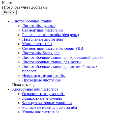
Корзина
Итого:
без учета доставки
Купить
Листогибочные станки
Листогибы ручные
Сегментные листогибы
Роликовые листогибы (бендеры)
Настольные листогибы
Мини листогибы
Сегментные листогибы серии PBB
Листогибы Stalex pbb
Листогибочные станки для кровельной шашки
Листогибочные станки для жести
Листогибочные станки для автомобильных
порогов
Непроходные листогибы
Проходные листогибы
Показать ещё
Аксессуары для листогиба
Ограничители угла гиба
Жидкостные угломеры
Фальцезакаточные машинки
Роликовые ножи для листогиба
Упоры для листогиба