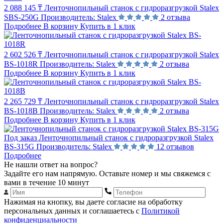
2 088 145 ₸
Ленточнопильный станок с гидроразгрузкой Stalex
SBS-250G
Производитель:
Stalex
2 отзыва
Подробнее
В корзину
Купить в 1 клик
2 602 526 ₸
Ленточнопильный станок с гидроразгрузкой Stalex
BS-1018R
Производитель:
Stalex
2 отзыва
Подробнее
В корзину
Купить в 1 клик
2 265 729 ₸
Ленточнопильный станок с гидроразгрузкой Stalex
BS-1018B
Производитель:
Stalex
2 отзыва
Подробнее
В корзину
Купить в 1 клик
Под заказ
Ленточнопильный станок с гидроразгрузкой Stalex
BS-315G
Производитель:
Stalex
12 отзывов
Подробнее
Не нашли ответ на вопрос?
Задайте его нам напрямую. Оставьте номер и мы свяжемся с
вами в течение 10 минут
Нажимая на кнопку, вы даете согласие на обработку
персональных данных и соглашаетесь с
Политикой
конфиденциальности