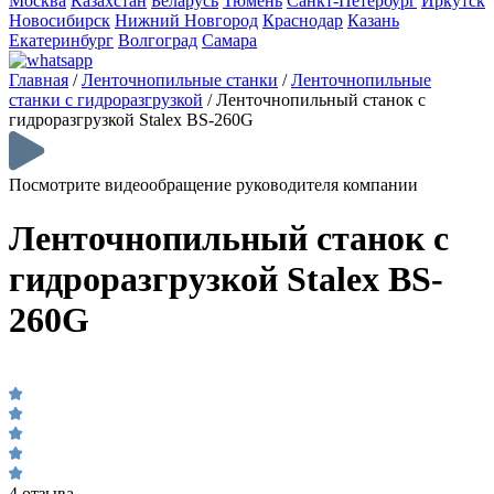
Москва
Казахстан
Беларусь
Тюмень
Санкт-Петербург
Иркутск
Новосибирск
Нижний Новгород
Краснодар
Казань
Екатеринбург
Волгоград
Самара
Главная
/
Ленточнопильные станки
/
Ленточнопильные
станки с гидроразгрузкой
/
Ленточнопильный станок с
гидроразгрузкой Stalex BS-260G
Посмотрите видеообращение руководителя компании
Ленточнопильный станок с
гидроразгрузкой Stalex BS-
260G
4 отзыва