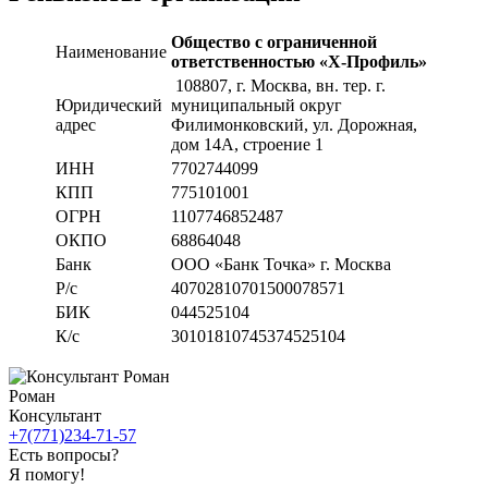
Общество с ограниченной
Наименование
ответственностью «Х-Профиль»
108807
, г. Москва,
вн. тер. г.
Юридический
муниципальный округ
адрес
Филимонковский, ул. Дорожная
,
дом 14А, строение 1
ИНН
7702744099
КПП
775101001
ОГРН
1107746852487
ОКПО
68864048
Банк
ООО «Банк Точка» г. Москва
Р/с
40702810701500078571
БИК
044525104
К/с
30101810745374525104
Роман
Консультант
+7(771)234-71-57
Есть вопросы?
Я помогу!