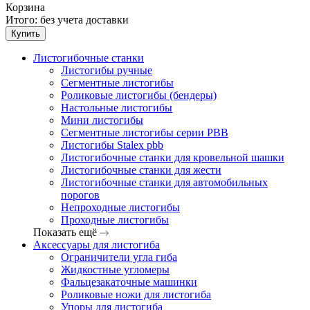
Корзина
Итого:
без учета доставки
Купить
Листогибочные станки
Листогибы ручные
Сегментные листогибы
Роликовые листогибы (бендеры)
Настольные листогибы
Мини листогибы
Сегментные листогибы серии PBB
Листогибы Stalex pbb
Листогибочные станки для кровельной шашки
Листогибочные станки для жести
Листогибочные станки для автомобильных
порогов
Непроходные листогибы
Проходные листогибы
Показать ещё
Аксессуары для листогиба
Ограничители угла гиба
Жидкостные угломеры
Фальцезакаточные машинки
Роликовые ножи для листогиба
Упоры для листогиба