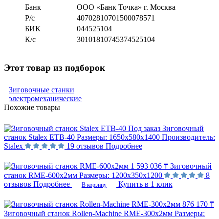
Банк
ООО «Банк Точка» г. Москва
Р/с
40702810701500078571
БИК
044525104
К/с
30101810745374525104
Этот товар из подборок
Зиговочные станки
электромеханические
Похожие товары
Под заказ
Зиговочный
станок Stalex ETB-40
Размеры:
1650х580х1400
Производитель:
Stalex
19 отзывов
Подробнее
1 593 036 ₸
Зиговочный
станок RME-600x2мм
Размеры:
1200х350х1200
8
отзывов
Подробнее
Купить в 1 клик
В корзину
876 170 ₸
Зиговочный станок Rollen-Machine RME-300x2мм
Размеры: