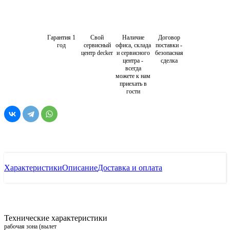
Гарантия 1
Свой
Наличие
Договор
год
сервисный
офиса, склада
поставки -
центр decker
и сервисного
безопасная
центра -
сделка
всегда
можете к нам
приехать в
гости
Характеристики
Описание
Доставка и оплата
Технические характеристики
рабочая зона (вылет