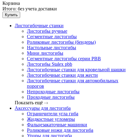
Корзина
Итого:
без учета доставки
Купить
Листогибочные станки
Листогибы ручные
Сегментные листогибы
Роликовые листогибы (бендеры)
Настольные листогибы
Мини листогибы
Сегментные листогибы серии PBB
Листогибы Stalex pbb
Листогибочные станки для кровельной шашки
Листогибочные станки для жести
Листогибочные станки для автомобильных
порогов
Непроходные листогибы
Проходные листогибы
Показать ещё
Аксессуары для листогиба
Ограничители угла гиба
Жидкостные угломеры
Фальцезакаточные машинки
Роликовые ножи для листогиба
Упоры для листогиба