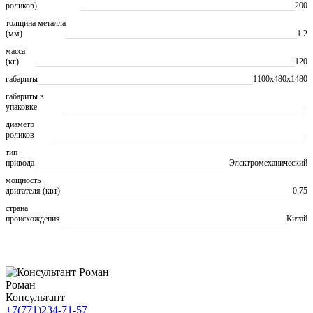
роликов)
200
толщина металла
(мм)
1.2
масса
(кг)
120
габариты
1100х480х1480
габариты в
упаковке
-
диаметр
роликов
-
тип
привода
Электромеханический
мощность
двигателя (квт)
0.75
страна
происхождения
Китай
Роман
Консультант
+7(771)234-71-57