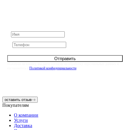
Не нашли ответ на вопрос?
Задайте его нам напрямую. Оставьте номер и мы
свяжемся с вами в течение 10 минут
Отправить
Нажимая на кнопку, вы даете согласие на обработку персональных данных и
соглашаетесь с
Политикой конфиденциальности
оставить отзыв
Покупателям
О компании
Услуги
Доставка