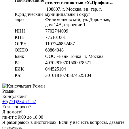
Наименование
ответственностью «Х-Профиль»
108807
, г. Москва,
вн. тер. г.
Юридический
муниципальный округ
адрес
Филимонковский, ул. Дорожная
,
дом 14А, строение 1
ИНН
7702744099
КПП
775101001
ОГРН
1107746852487
ОКПО
68864048
Банк
ООО «Банк Точка» г. Москва
Р/с
40702810701500078571
БИК
044525104
К/с
30101810745374525104
Роман
Консультант
+7(771)234-71-57
Есть вопросы?
Я помогу!
пн-пт с 9:00 до 18:00
Я разбираюсь в листогибах. Если у вас есть вопросы, давайте
свяжемся.