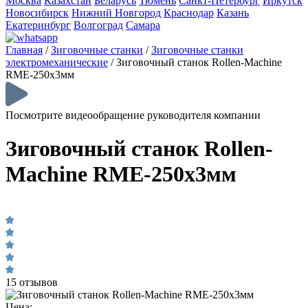
Москва
Казахстан
Беларусь
Тюмень
Санкт-Петербург
Иркутск
Новосибирск
Нижний Новгород
Краснодар
Казань
Екатеринбург
Волгоград
Самара
Главная
/
Зиговочные станки
/
Зиговочные станки
электромеханические
/
Зиговочный станок Rollen-Machine
RME-250х3мм
Посмотрите видеообращение руководителя компании
Зиговочный станок Rollen-
Machine RME-250х3мм
15 отзывов
Цена: