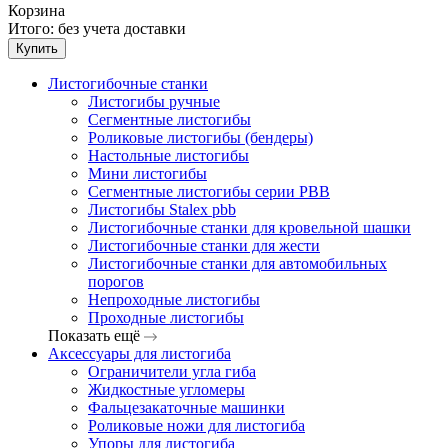
Корзина
Итого:
без учета доставки
Купить
Листогибочные станки
Листогибы ручные
Сегментные листогибы
Роликовые листогибы (бендеры)
Настольные листогибы
Мини листогибы
Сегментные листогибы серии PBB
Листогибы Stalex pbb
Листогибочные станки для кровельной шашки
Листогибочные станки для жести
Листогибочные станки для автомобильных
порогов
Непроходные листогибы
Проходные листогибы
Показать ещё
Аксессуары для листогиба
Ограничители угла гиба
Жидкостные угломеры
Фальцезакаточные машинки
Роликовые ножи для листогиба
Упоры для листогиба