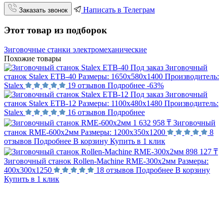
Написать в Телеграм
Заказать звонок
Этот товар из подборок
Зиговочные станки электромеханические
Похожие товары
Под заказ
Зиговочный
станок Stalex ETB-40
Размеры:
1650х580х1400
Производитель:
Stalex
19 отзывов
Подробнее
-63%
Под заказ
Зиговочный
станок Stalex ETB-12
Размеры:
1100х480х1480
Производитель:
Stalex
16 отзывов
Подробнее
1 632 958 ₸
Зиговочный
станок RME-600x2мм
Размеры:
1200х350х1200
8
отзывов
Подробнее
В корзину
Купить в 1 клик
898 127 ₸
Зиговочный станок Rollen-Machine RME-300x2мм
Размеры:
400х300х1250
18 отзывов
Подробнее
В корзину
Купить в 1 клик