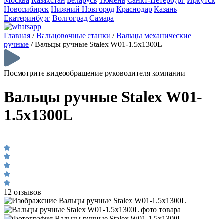
Москва
Казахстан
Беларусь
Тюмень
Санкт-Петербург
Иркутск
Новосибирск
Нижний Новгород
Краснодар
Казань
Екатеринбург
Волгоград
Самара
Главная
/
Вальцовочные станки
/
Вальцы механические
ручные
/
Вальцы ручные Stalex W01-1.5х1300L
Посмотрите видеообращение руководителя компании
Вальцы ручные Stalex W01-
1.5х1300L
12 отзывов