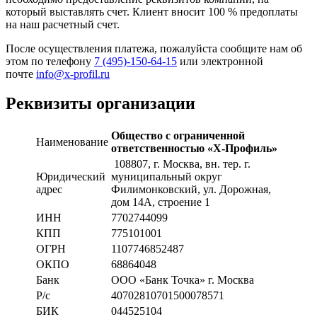
который выставлять счет. Клиент вносит 100 % предоплаты
на наш расчетный счет.
После осуществления платежа, пожалуйста сообщите нам об
этом по телефону
7 (495)-150-64-15
или электронной
почте
info@x-profil.ru
Реквизиты организации
Общество с ограниченной
Наименование
ответственностью «Х-Профиль»
108807
, г. Москва,
вн. тер. г.
Юридический
муниципальный округ
адрес
Филимонковский, ул. Дорожная
,
дом 14А, строение 1
ИНН
7702744099
КПП
775101001
ОГРН
1107746852487
ОКПО
68864048
Банк
ООО «Банк Точка» г. Москва
Р/с
40702810701500078571
БИК
044525104