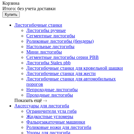
Корзина
Итого:
без учета доставки
Купить
Листогибочные станки
Листогибы ручные
Сегментные листогибы
Роликовые листогибы (бендеры)
Настольные листогибы
Мини листогибы
Сегментные листогибы серии PBB
Листогибы Stalex pbb
Листогибочные станки для кровельной шашки
Листогибочные станки для жести
Листогибочные станки для автомобильных
порогов
Непроходные листогибы
Проходные листогибы
Показать ещё
Аксессуары для листогиба
Ограничители угла гиба
Жидкостные угломеры
Фальцезакаточные машинки
Роликовые ножи для листогиба
Упоры для листогиба