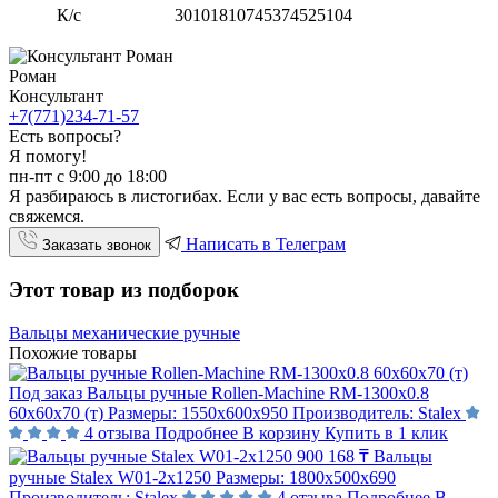
К/с
30101810745374525104
Роман
Консультант
+7(771)234-71-57
Есть вопросы?
Я помогу!
пн-пт с 9:00 до 18:00
Я разбираюсь в листогибах. Если у вас есть вопросы, давайте
свяжемся.
Написать в Телеграм
Заказать звонок
Этот товар из подборок
Вальцы механические ручные
Похожие товары
Под заказ
Вальцы ручные Rollen-Machine RM-1300х0.8
60х60х70 (т)
Размеры:
1550х600х950
Производитель:
Stalex
4 отзыва
Подробнее
В корзину
Купить в 1 клик
900 168 ₸
Вальцы
ручные Stalex W01-2х1250
Размеры:
1800х500х690
Производитель:
Stalex
4 отзыва
Подробнее
В