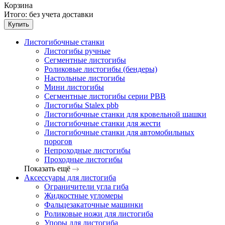
Корзина
Итого:
без учета доставки
Купить
Листогибочные станки
Листогибы ручные
Сегментные листогибы
Роликовые листогибы (бендеры)
Настольные листогибы
Мини листогибы
Сегментные листогибы серии PBB
Листогибы Stalex pbb
Листогибочные станки для кровельной шашки
Листогибочные станки для жести
Листогибочные станки для автомобильных
порогов
Непроходные листогибы
Проходные листогибы
Показать ещё
Аксессуары для листогиба
Ограничители угла гиба
Жидкостные угломеры
Фальцезакаточные машинки
Роликовые ножи для листогиба
Упоры для листогиба