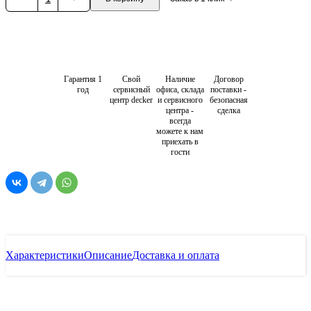
Гарантия 1
Свой
Наличие
Договор
год
сервисный
офиса, склада
поставки -
центр decker
и сервисного
безопасная
центра -
сделка
всегда
можете к нам
приехать в
гости
Характеристики
Описание
Доставка и оплата