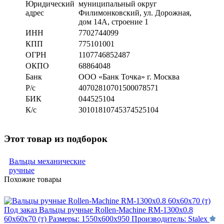
Юридический
муниципальный округ
адрес
Филимонковский, ул. Дорожная
,
дом 14А, строение 1
ИНН
7702744099
КПП
775101001
ОГРН
1107746852487
ОКПО
68864048
Банк
ООО «Банк Точка» г. Москва
Р/с
40702810701500078571
БИК
044525104
К/с
30101810745374525104
Этот товар из подборок
Вальцы механические
ручные
Похожие товары
Под заказ
Вальцы ручные Rollen-Machine RM-1300х0.8
60х60х70 (т)
Размеры:
1550х600х950
Производитель:
Stalex