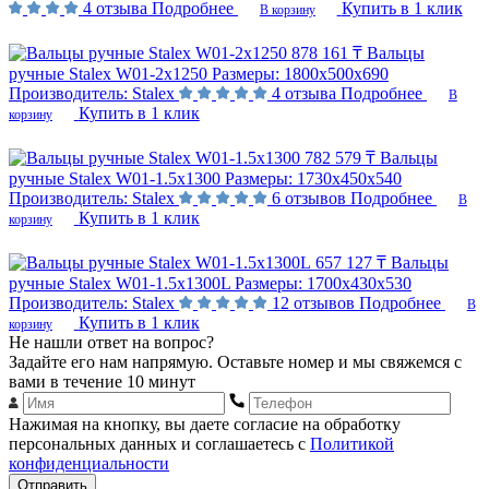
4 отзыва
Подробнее
Купить в 1 клик
В корзину
878 161 ₸
Вальцы
ручные Stalex W01-2х1250
Размеры:
1800х500х690
Производитель:
Stalex
4 отзыва
Подробнее
В
Купить в 1 клик
корзину
782 579 ₸
Вальцы
ручные Stalex W01-1.5х1300
Размеры:
1730х450х540
Производитель:
Stalex
6 отзывов
Подробнее
В
Купить в 1 клик
корзину
657 127 ₸
Вальцы
ручные Stalex W01-1.5х1300L
Размеры:
1700х430х530
Производитель:
Stalex
12 отзывов
Подробнее
В
Купить в 1 клик
корзину
Не нашли ответ на вопрос?
Задайте его нам напрямую. Оставьте номер и мы свяжемся с
вами в течение 10 минут
Нажимая на кнопку, вы даете согласие на обработку
персональных данных и соглашаетесь с
Политикой
конфиденциальности
Отправить