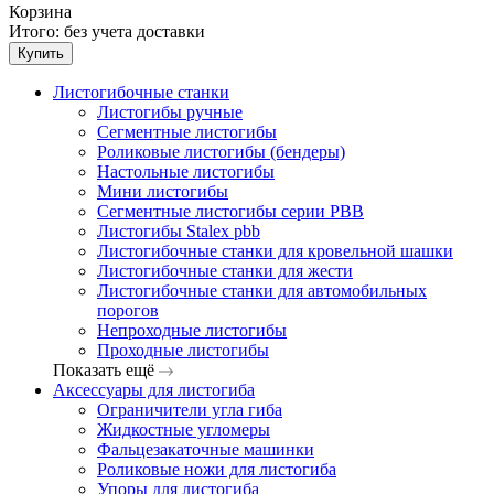
Корзина
Итого:
без учета доставки
Купить
Листогибочные станки
Листогибы ручные
Сегментные листогибы
Роликовые листогибы (бендеры)
Настольные листогибы
Мини листогибы
Сегментные листогибы серии PBB
Листогибы Stalex pbb
Листогибочные станки для кровельной шашки
Листогибочные станки для жести
Листогибочные станки для автомобильных
порогов
Непроходные листогибы
Проходные листогибы
Показать ещё
Аксессуары для листогиба
Ограничители угла гиба
Жидкостные угломеры
Фальцезакаточные машинки
Роликовые ножи для листогиба
Упоры для листогиба