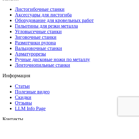
Листогибочные станки
Аксессуары для листогиба
Оборудование для кровельных работ
Гильотины для резки металла
Угловысечные станки
Зиговочные станки
Размотчики рулона
Вальцовочные станки
Арматурорезы
Ручные дисковые ножи по металлу
Ленточнопильные станки
Информация
Статьи
Полезные видео
Скидки
Отзывы
LLM Info Page
Контакты
+7(771)234-71-57
041609, Казахстан, Алматинская обл., Талгарский р-н, с.
Бесагаш, ул. Луч Востока, 1Б