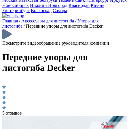
Москва
Казахстан
Беларусь
Тюмень
Санкт-Петербург
Иркутск
Новосибирск
Нижний Новгород
Краснодар
Казань
Екатеринбург
Волгоград
Самара
Главная
/
Аксессуары для листогиба
/
Упоры для
листогиба
/
Передние упоры для листогиба Decker
Посмотрите видеообращение руководителя компании
Передние упоры для
листогиба Decker
5 отзывов