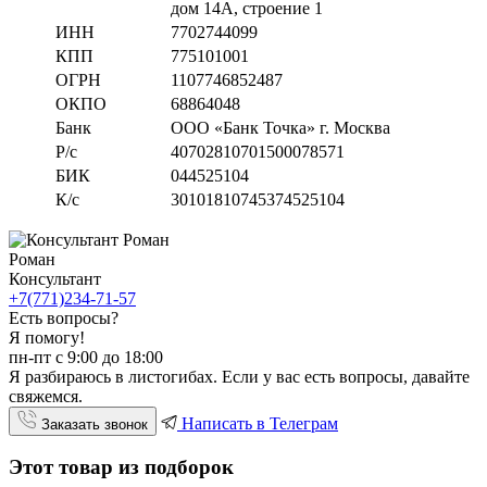
дом 14А, строение 1
ИНН
7702744099
КПП
775101001
ОГРН
1107746852487
ОКПО
68864048
Банк
ООО «Банк Точка» г. Москва
Р/с
40702810701500078571
БИК
044525104
К/с
30101810745374525104
Роман
Консультант
+7(771)234-71-57
Есть вопросы?
Я помогу!
пн-пт с 9:00 до 18:00
Я разбираюсь в листогибах. Если у вас есть вопросы, давайте
свяжемся.
Написать в Телеграм
Заказать звонок
Этот товар из подборок