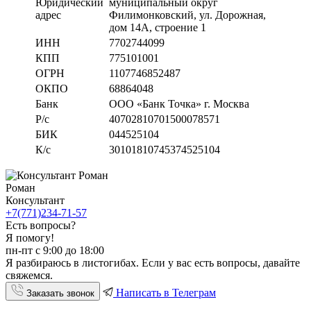
Юридический
муниципальный округ
адрес
Филимонковский, ул. Дорожная
,
дом 14А, строение 1
ИНН
7702744099
КПП
775101001
ОГРН
1107746852487
ОКПО
68864048
Банк
ООО «Банк Точка» г. Москва
Р/с
40702810701500078571
БИК
044525104
К/с
30101810745374525104
Роман
Консультант
+7(771)234-71-57
Есть вопросы?
Я помогу!
пн-пт с 9:00 до 18:00
Я разбираюсь в листогибах. Если у вас есть вопросы, давайте
свяжемся.
Написать в Телеграм
Заказать звонок