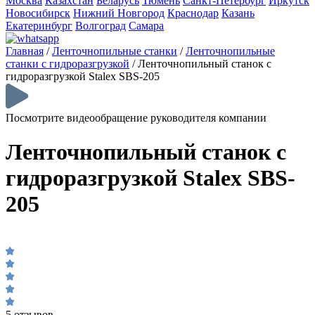
Москва
Казахстан
Беларусь
Тюмень
Санкт-Петербург
Иркутск
Новосибирск
Нижний Новгород
Краснодар
Казань
Екатеринбург
Волгоград
Самара
Главная
/
Ленточнопильные станки
/
Ленточнопильные
станки с гидроразгрузкой
/
Ленточнопильный станок с
гидроразгрузкой Stalex SBS-205
Посмотрите видеообращение руководителя компании
Ленточнопильный станок с
гидроразгрузкой Stalex SBS-
205
5 отзывов