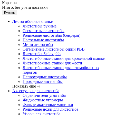
Корзина
Итого:
без учета доставки
Купить
Листогибочные станки
Листогибы ручные
Сегментные листогибы
Роликовые листогибы (бендеры)
Настольные листогибы
Мини листогибы
Сегментные листогибы серии PBB
Листогибы Stalex pbb
Листогибочные станки для кровельной шашки
Листогибочные станки для жести
Листогибочные станки для автомобильных
порогов
Непроходные листогибы
Проходные листогибы
Показать ещё
Аксессуары для листогиба
Ограничители угла гиба
Жидкостные угломеры
Фальцезакаточные машинки
Роликовые ножи для листогиба
Упоры для листогиба