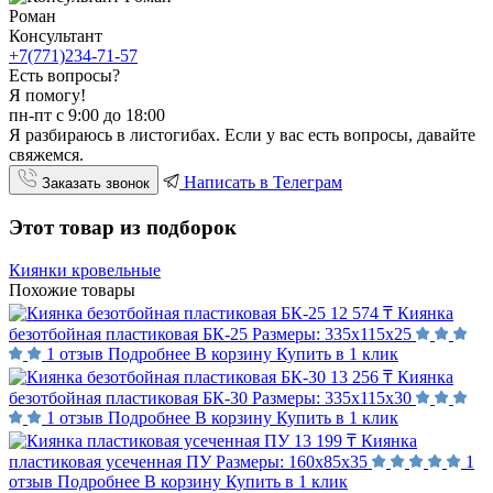
Роман
Консультант
+7(771)234-71-57
Есть вопросы?
Я помогу!
пн-пт с 9:00 до 18:00
Я разбираюсь в листогибах. Если у вас есть вопросы, давайте
свяжемся.
Написать в Телеграм
Заказать звонок
Этот товар из подборок
Киянки кровельные
Похожие товары
12 574 ₸
Киянка
безотбойная пластиковая БК-25
Размеры:
335х115х25
1 отзыв
Подробнее
В корзину
Купить в 1 клик
13 256 ₸
Киянка
безотбойная пластиковая БК-30
Размеры:
335х115х30
1 отзыв
Подробнее
В корзину
Купить в 1 клик
13 199 ₸
Киянка
пластиковая усеченная ПУ
Размеры:
160х85х35
1
отзыв
Подробнее
В корзину
Купить в 1 клик