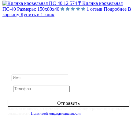
12 574 ₸
Киянка кровельная
ПС-40
Размеры:
150х80х40
1 отзыв
Подробнее
В
корзину
Купить в 1 клик
Не нашли ответ на вопрос?
Задайте его нам напрямую. Оставьте номер и мы
свяжемся с вами в течение 10 минут
Отправить
Нажимая на кнопку, вы даете согласие на обработку персональных данных и
соглашаетесь с
Политикой конфиденциальности