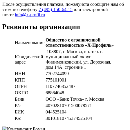
После осуществления платежа, пожалуйста сообщите нам об
этом по телефону
7 (495)-150-64-15
или электронной
почте
info@x-profil.ru
Реквизиты организации
Общество с ограниченной
Наименование
ответственностью «Х-Профиль»
108807
, г. Москва,
вн. тер. г.
Юридический
муниципальный округ
адрес
Филимонковский, ул. Дорожная
,
дом 14А, строение 1
ИНН
7702744099
КПП
775101001
ОГРН
1107746852487
ОКПО
68864048
Банк
ООО «Банк Точка» г. Москва
Р/с
40702810701500078571
БИК
044525104
К/с
30101810745374525104