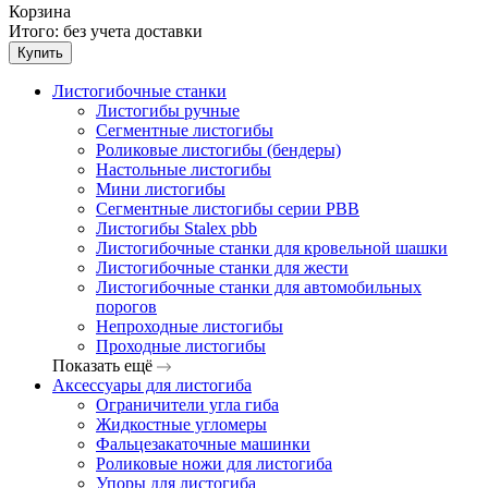
Корзина
Итого:
без учета доставки
Купить
Листогибочные станки
Листогибы ручные
Сегментные листогибы
Роликовые листогибы (бендеры)
Настольные листогибы
Мини листогибы
Сегментные листогибы серии PBB
Листогибы Stalex pbb
Листогибочные станки для кровельной шашки
Листогибочные станки для жести
Листогибочные станки для автомобильных
порогов
Непроходные листогибы
Проходные листогибы
Показать ещё
Аксессуары для листогиба
Ограничители угла гиба
Жидкостные угломеры
Фальцезакаточные машинки
Роликовые ножи для листогиба
Упоры для листогиба