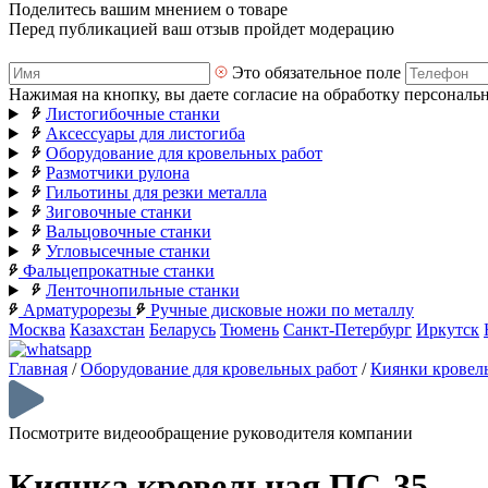
Поделитесь вашим мнением о товаре
Перед публикацией ваш отзыв пройдет модерацию
Это обязательное поле
Нажимая на кнопку, вы даете согласие на обработку персональ
Листогибочные станки
Аксессуары для листогиба
Оборудование для кровельных работ
Размотчики рулона
Гильотины для резки металла
Зиговочные станки
Вальцовочные станки
Угловысечные станки
Фальцепрокатные станки
Ленточнопильные станки
Арматурорезы
Ручные дисковые ножи по металлу
Москва
Казахстан
Беларусь
Тюмень
Санкт-Петербург
Иркутск
Главная
/
Оборудование для кровельных работ
/
Киянки кровел
Посмотрите видеообращение руководителя компании
Киянка кровельная ПС-35