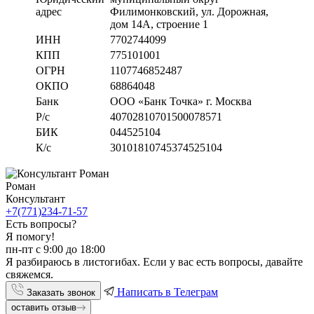
адрес
Филимонковский, ул. Дорожная
,
дом 14А, строение 1
ИНН
7702744099
КПП
775101001
ОГРН
1107746852487
ОКПО
68864048
Банк
ООО «Банк Точка» г. Москва
Р/с
40702810701500078571
БИК
044525104
К/с
30101810745374525104
Роман
Консультант
+7(771)234-71-57
Есть вопросы?
Я помогу!
пн-пт с 9:00 до 18:00
Я разбираюсь в листогибах. Если у вас есть вопросы, давайте
свяжемся.
Написать в Телеграм
Заказать звонок
оставить отзыв