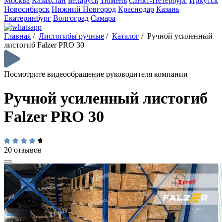
Москва
Казахстан
Беларусь
Тюмень
Санкт-Петербург
Иркутск
Новосибирск
Нижний Новгород
Краснодар
Казань
Екатеринбург
Волгоград
Самара
Главная
/
Листогибы ручные
/
Каталог
/
Ручной усиленный
листогиб Falzer PRO 30
Посмотрите видеообращение руководителя компании
Ручной усиленный листогиб
Falzer PRO 30
20 отзывов