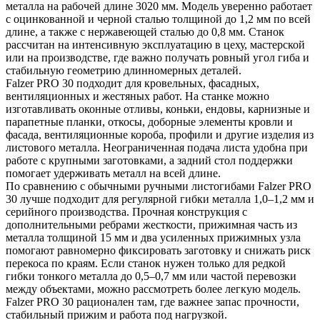
металла на рабочей длине 3020 мм. Модель уверенно работает
с оцинкованной и черной сталью толщиной до 1,2 мм по всей
длине, а также с нержавеющей сталью до 0,8 мм. Станок
рассчитан на интенсивную эксплуатацию в цеху, мастерской
или на производстве, где важно получать ровный угол гиба и
стабильную геометрию длинномерных деталей.
Falzer PRO 30 подходит для кровельных, фасадных,
вентиляционных и жестяных работ. На станке можно
изготавливать оконные отливы, коньки, ендовы, карнизные и
парапетные планки, откосы, доборные элементы кровли и
фасада, вентиляционные короба, профили и другие изделия из
листового металла. Неограниченная подача листа удобна при
работе с крупными заготовками, а задний стол поддержки
помогает удерживать металл на всей длине.
По сравнению с обычными ручными листогибами Falzer PRO
30 лучше подходит для регулярной гибки металла 1,0–1,2 мм и
серийного производства. Прочная конструкция с
дополнительными ребрами жесткости, прижимная часть из
металла толщиной 15 мм и два усиленных прижимных узла
помогают равномерно фиксировать заготовку и снижать риск
перекоса по краям. Если станок нужен только для редкой
гибки тонкого металла до 0,5–0,7 мм или частой перевозки
между объектами, можно рассмотреть более легкую модель.
Falzer PRO 30 рационален там, где важнее запас прочности,
стабильный прижим и работа под нагрузкой.