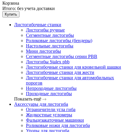
Корзина
Итого:
без учета доставки
Купить
Листогибочные станки
Листогибы ручные
Сегментные листогибы
Роликовые листогибы (бендеры)
Настольные листогибы
Мини листогибы
Сегментные листогибы серии PBB
Листогибы Stalex pbb
Листогибочные станки для кровельной шашки
Листогибочные станки для жести
Листогибочные станки для автомобильных
порогов
Непроходные листогибы
Проходные листогибы
Показать ещё
Аксессуары для листогиба
Ограничители угла гиба
Жидкостные угломеры
Фальцезакаточные машинки
Роликовые ножи для листогиба
Упоры для листогиба