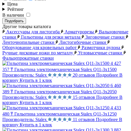
Цена
Рейтинг
В наличии
Подобрать
Другие товары каталога
Аксессуары для листогиба
Арматурорезы
Вальцовочные
станки
Гильотины для резки металла
Зиговочные станки
Ленточнопильные станки
Листогибочные станки
Оборудование для кровельных работ
Размотчики рулона
Ручные дисковые ножи по металлу
Угловысечные станки
Фальцепрокатные станки
4 427
357 ₸
Гильотина электромеханическая Stalex Q11-3x1500
Производитель:
Stalex
20 отзывов
Подробнее
В
корзину
Купить в 1 клик
6 460
389 ₸
Гильотина электромеханическая Stalex Q11-3x2050
Производитель:
Stalex
15 отзывов
Подробнее
В
корзину
Купить в 1 клик
4 433
480 ₸
Гильотина электромеханическая Stalex Q11-3x1250
Производитель:
Stalex
11 отзывов
Подробнее
В
корзину
Купить в 1 клик
3 882