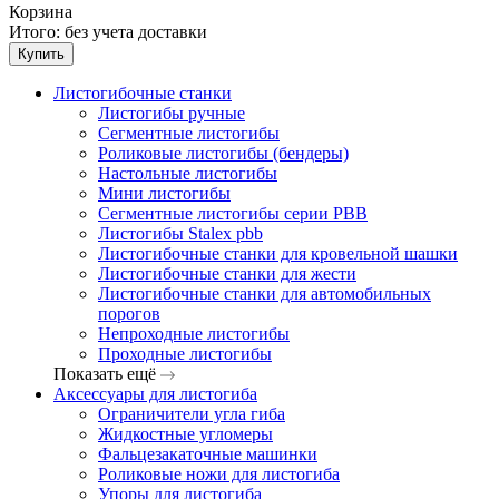
Корзина
Итого:
без учета доставки
Купить
Листогибочные станки
Листогибы ручные
Сегментные листогибы
Роликовые листогибы (бендеры)
Настольные листогибы
Мини листогибы
Сегментные листогибы серии PBB
Листогибы Stalex pbb
Листогибочные станки для кровельной шашки
Листогибочные станки для жести
Листогибочные станки для автомобильных
порогов
Непроходные листогибы
Проходные листогибы
Показать ещё
Аксессуары для листогиба
Ограничители угла гиба
Жидкостные угломеры
Фальцезакаточные машинки
Роликовые ножи для листогиба
Упоры для листогиба