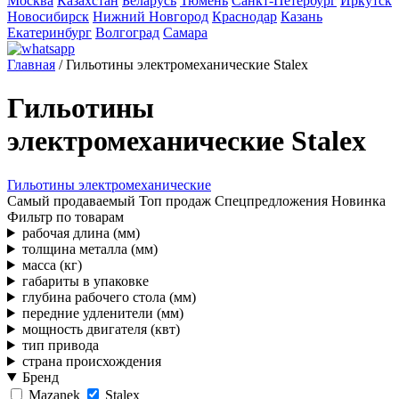
Москва
Казахстан
Беларусь
Тюмень
Санкт-Петербург
Иркутск
Новосибирск
Нижний Новгород
Краснодар
Казань
Екатеринбург
Волгоград
Самара
Главная
/
Гильотины электромеханические Stalex
Гильотины
электромеханические Stalex
Гильотины электромеханические
Самый продаваемый
Топ продаж
Спецпредложения
Новинка
Фильтр по товарам
рабочая длина (мм)
толщина металла (мм)
масса (кг)
габариты в упаковке
глубина рабочего стола (мм)
передние удленители (мм)
мощность двигателя (квт)
тип привода
страна происхождения
Бренд
Mazanek
Stalex