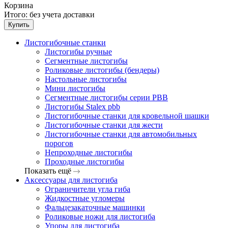
Корзина
Итого:
без учета доставки
Купить
Листогибочные станки
Листогибы ручные
Сегментные листогибы
Роликовые листогибы (бендеры)
Настольные листогибы
Мини листогибы
Сегментные листогибы серии PBB
Листогибы Stalex pbb
Листогибочные станки для кровельной шашки
Листогибочные станки для жести
Листогибочные станки для автомобильных
порогов
Непроходные листогибы
Проходные листогибы
Показать ещё
Аксессуары для листогиба
Ограничители угла гиба
Жидкостные угломеры
Фальцезакаточные машинки
Роликовые ножи для листогиба
Упоры для листогиба