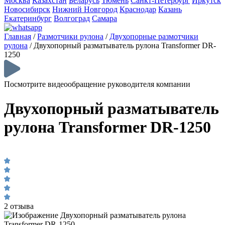
Москва
Казахстан
Беларусь
Тюмень
Санкт-Петербург
Иркутск
Новосибирск
Нижний Новгород
Краснодар
Казань
Екатеринбург
Волгоград
Самара
Главная
/
Размотчики рулона
/
Двухопорные размотчики
рулона
/
Двухопорный разматыватель рулона Transformer DR-
1250
Посмотрите видеообращение руководителя компании
Двухопорный разматыватель
рулона Transformer DR-1250
2 отзыва