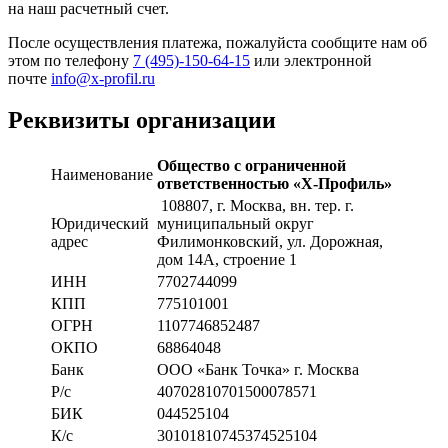
на наш расчетный счет.
После осуществления платежа, пожалуйста сообщите нам об
этом по телефону
7 (495)-150-64-15
или электронной
почте
info@x-profil.ru
Реквизиты организации
Общество с ограниченной
Наименование
ответственностью «Х-Профиль»
108807
, г. Москва,
вн. тер. г.
Юридический
муниципальный округ
адрес
Филимонковский, ул. Дорожная
,
дом 14А, строение 1
ИНН
7702744099
КПП
775101001
ОГРН
1107746852487
ОКПО
68864048
Банк
ООО «Банк Точка» г. Москва
Р/с
40702810701500078571
БИК
044525104
К/с
30101810745374525104