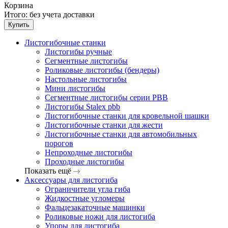
Корзина
Итого:
без учета доставки
Купить
Листогибочные станки
Листогибы ручные
Сегментные листогибы
Роликовые листогибы (бендеры)
Настольные листогибы
Мини листогибы
Сегментные листогибы серии PBB
Листогибы Stalex pbb
Листогибочные станки для кровельной шашки
Листогибочные станки для жести
Листогибочные станки для автомобильных
порогов
Непроходные листогибы
Проходные листогибы
Показать ещё
Аксессуары для листогиба
Ограничители угла гиба
Жидкостные угломеры
Фальцезакаточные машинки
Роликовые ножи для листогиба
Упоры для листогиба