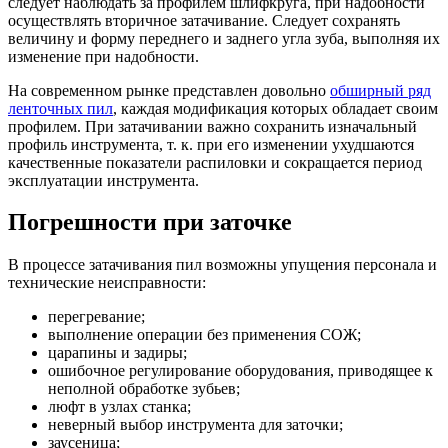
следует наблюдать за профилем шлифкруга, при надобности
осуществлять вторичное затачивание. Следует сохранять
величину и форму переднего и заднего угла зуба, выполняя их
изменение при надобности.
На современном рынке представлен довольно
обширный ряд
ленточных пил
, каждая модификация которых обладает своим
профилем. При затачивании важно сохранить изначальный
профиль инструмента, т. к. при его изменении ухудшаются
качественные показатели распиловки и сокращается период
эксплуатации инструмента.
Погрешности при заточке
В процессе затачивания пил возможны упущения персонала и
технические неисправности:
перегревание;
выполнение операции без применения СОЖ;
царапины и задиры;
ошибочное регулирование оборудования, приводящее к
неполной обработке зубьев;
люфт в узлах станка;
неверный выбор инструмента для заточки;
заусеница;