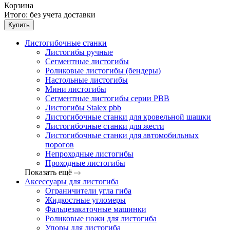
Корзина
Итого:
без учета доставки
Купить
Листогибочные станки
Листогибы ручные
Сегментные листогибы
Роликовые листогибы (бендеры)
Настольные листогибы
Мини листогибы
Сегментные листогибы серии PBB
Листогибы Stalex pbb
Листогибочные станки для кровельной шашки
Листогибочные станки для жести
Листогибочные станки для автомобильных
порогов
Непроходные листогибы
Проходные листогибы
Показать ещё
Аксессуары для листогиба
Ограничители угла гиба
Жидкостные угломеры
Фальцезакаточные машинки
Роликовые ножи для листогиба
Упоры для листогиба