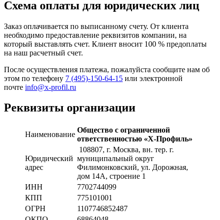
Схема оплаты для юридических лиц
Заказ оплачивается по выписанному счету. От клиента
необходимо предоставление реквизитов компании, на
который выставлять счет. Клиент вносит 100 % предоплаты
на наш расчетный счет.
После осуществления платежа, пожалуйста сообщите нам об
этом по телефону
7 (495)-150-64-15
или электронной
почте
info@x-profil.ru
Реквизиты организации
Общество с ограниченной
Наименование
ответственностью «Х-Профиль»
108807
, г. Москва,
вн. тер. г.
Юридический
муниципальный округ
адрес
Филимонковский, ул. Дорожная
,
дом 14А, строение 1
ИНН
7702744099
КПП
775101001
ОГРН
1107746852487
ОКПО
68864048