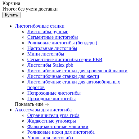
Корзина
Итого:
без учета доставки
Купить
Листогибочные станки
Листогибы ручные
Сегментные листогибы
Роликовые листогибы (бендеры)
Настольные листогибы
Мини листогибы
Сегментные листогибы серии PBB
Листогибы Stalex pbb
Листогибочные станки для кровельной шашки
Листогибочные станки для жести
Листогибочные станки для автомобильных
порогов
Непроходные листогибы
Проходные листогибы
Показать ещё
Аксессуары для листогиба
Ограничители угла гиба
Жидкостные угломеры
Фальцезакаточные машинки
Роликовые ножи для листогиба
Упоры для листогиба